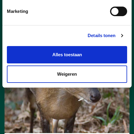
inwoner ligt de opbrengst ruim dubbel zo
hoog als het Vlaamse gemiddelde.
Marketing
lees meer
Details tonen
Alles toestaan
Weigeren