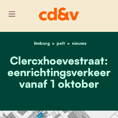
limburg
pelt
home
clercxhoevestraat: eenri
nieuws
Clercxhoevestraat:
eenrichtingsverkeer
vanaf 1 oktober