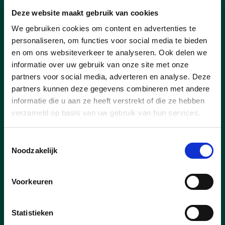
Deze website maakt gebruik van cookies
We gebruiken cookies om content en advertenties te
personaliseren, om functies voor social media te bieden
en om ons websiteverkeer te analyseren. Ook delen we
informatie over uw gebruik van onze site met onze
partners voor social media, adverteren en analyse. Deze
partners kunnen deze gegevens combineren met andere
informatie die u aan ze heeft verstrekt of die ze hebben
23/07/26
verzameld op basis van uw gebruik van hun services.
Pelt scoort in Vlaamse top-
15 voor 11.11.11
Toestemmingsselectie
Noodzakelijk
Vorig jaar haalde Pelt 44 425 euro op
voor 11.11.11. Daarmee eindigt onze
Voorkeuren
gemeente op de vijftiende plaats in
Vlaanderen en op de derde plaats in
Limburg. Ook per inwoner scoort Pelt
Statistieken
opvallend sterk: met 1,28 euro per