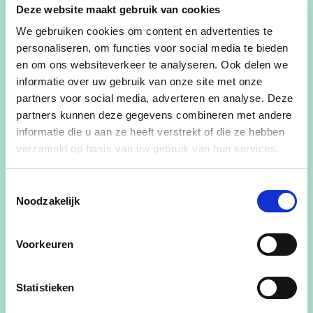
met raad en daad bij te staan.
Deze website maakt gebruik van cookies
We gebruiken cookies om content en advertenties te
De
visual
die de slogan vergezelt, symboliseert:
personaliseren, om functies voor social media te bieden
en om ons websiteverkeer te analyseren. Ook delen we
• Letterlijk ons “kloppend hart voor de gemeente
informatie over uw gebruik van onze site met onze
Zwevegem”
partners voor social media, adverteren en analyse. Deze
partners kunnen deze gegevens combineren met andere
• Het respect dat de inwoners van Zwevegem
informatie die u aan ze heeft verstrekt of die ze hebben
verdienen.
verzameld op basis van uw gebruik van hun services.
• Ons streven naar een warme en hartelijke
gemeente.
Toestemmingsselectie
Noodzakelijk
Hoe we onze campagneboodschap hard zullen
maken, zal de komende maanden duidelijk
Voorkeuren
worden. Onze programmapunten maken we eind
deze zomer bekend.
Statistieken