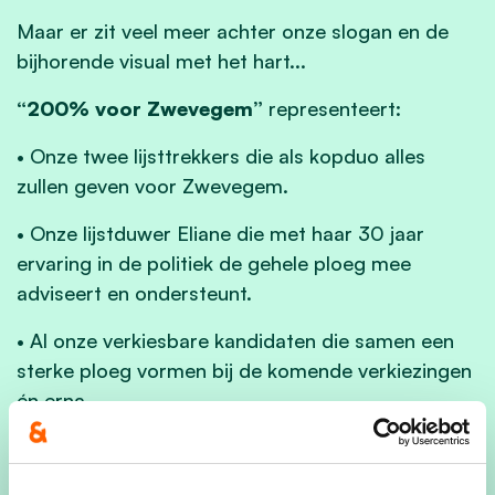
Maar er zit veel meer achter onze slogan en de
bijhorende visual met het hart...
“200% voor Zwevegem”
representeert:
• Onze twee lijsttrekkers die als kopduo alles
zullen geven voor Zwevegem.
•
Onze lijstduwer Eliane die met haar 30 jaar
ervaring in de politiek de gehele ploeg mee
adviseert en ondersteunt.
•
Al onze verkiesbare kandidaten die samen een
sterke ploeg vormen bij de komende verkiezingen
én erna.
•
Al onze leden en vrijwilligers die achter de
schermen paraat staan om de volledige ploeg