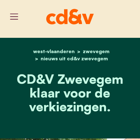
west-vlaanderen
home
cd&v zwevegem klaar voo
zwevegem
nieuws uit cd&v zwevegem
CD&V Zwevegem
klaar voor de
verkiezingen.