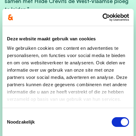
samen met Hilde Crevits de West-Vlaamse ploeg
te leiden.”
Sammy Mahdi, nationaal voorzitter
cd&v:
Deze website maakt gebruik van cookies
We gebruiken cookies om content en advertenties te
personaliseren, om functies voor social media te bieden
“Hilde en Nathalie zijn een bijzonder sterk duo
en om ons websiteverkeer te analyseren. Ook delen we
voor West-Vlaanderen. Het gaat om twee
informatie over uw gebruik van onze site met onze
verschillende profielen met elk hun eigen
partners voor social media, adverteren en analyse. Deze
expertise maar die samen heel complementair
partners kunnen deze gegevens combineren met andere
zijn. Hilde Crevits is dé West-Vlaamse rots in de
informatie die u aan ze heeft verstrekt of die ze hebben
branding in de Vlaamse regering en groeide de
verzameld op basis van uw gebruik van hun services.
afgelopen jaren uit tot de zorgmama van
Vlaanderen die het elke dag opneemt voor onze
Toestemmingsselectie
Noodzakelijk
gezinnen, onze ouderen en de meest kwetsbaren
in onze samenleving. Nathalie was in een nabij