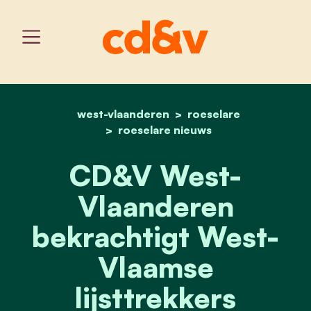
west-vlaanderen
home
cd&v west-vlaanderen bek
roeselare
roeselare nieuws
CD&V West-
Vlaanderen
bekrachtigt West-
Vlaamse
lijsttrekkers