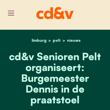
limburg
pelt
home
cd&v senioren pelt organ
nieuws
cd&v Senioren Pelt
organiseert:
Burgemeester
Dennis in de
praatstoel