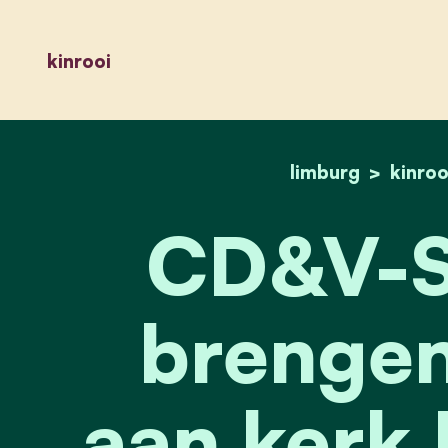
kinrooi
limburg
kinroo
CD&V-S
brengen
aan kerk 