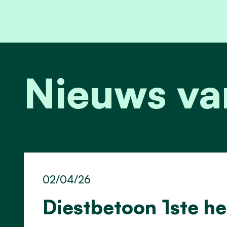
Nieuws va
02/04/26
Diestbetoon 1ste he