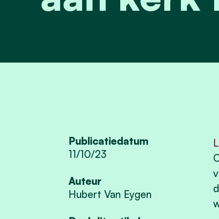
Publicatiedatum
L
11/10/23
O
v
Auteur
d
Hubert Van Eygen
w