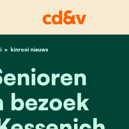
i
home
cd&v-senioren be
kinrooi nieuws
enioren
 bezoek
Kessenich