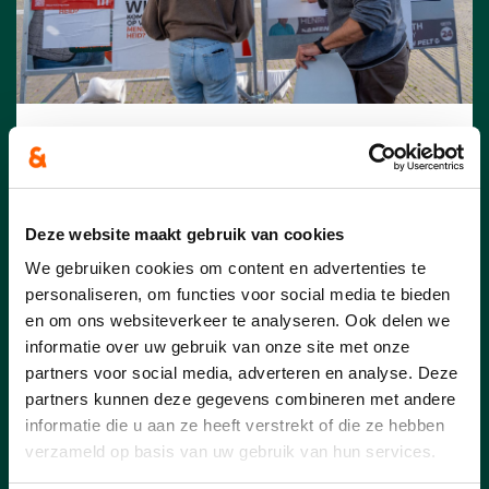
23/07/26
Pelt scoort in Vlaamse top-
15 voor 11.11.11
Deze website maakt gebruik van cookies
We gebruiken cookies om content en advertenties te
Vorig jaar haalde Pelt 44 425 euro op
personaliseren, om functies voor social media te bieden
voor 11.11.11. Daarmee eindigt onze
en om ons websiteverkeer te analyseren. Ook delen we
gemeente op de vijftiende plaats in
informatie over uw gebruik van onze site met onze
Vlaanderen en op de derde plaats in
partners voor social media, adverteren en analyse. Deze
Limburg. Ook per inwoner scoort Pelt
opvallend sterk: met 1,28 euro per
partners kunnen deze gegevens combineren met andere
inwoner ligt de opbrengst ruim dubbel zo
informatie die u aan ze heeft verstrekt of die ze hebben
hoog als het Vlaamse gemiddelde.
verzameld op basis van uw gebruik van hun services.