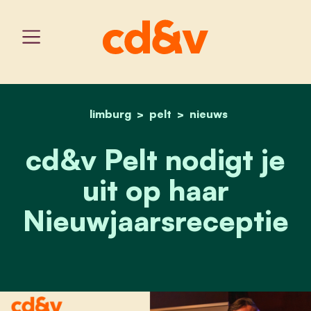
limburg
pelt
home
cd&v pelt nodigt je uit o
nieuws
cd&v Pelt nodigt je
uit op haar
Nieuwjaarsreceptie