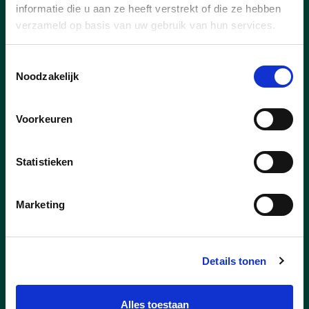
informatie die u aan ze heeft verstrekt of die ze hebben
Schoonaarde ijverde tijdens de
gemeenteraad van 10 juni 2026 voor
verzameld op basis van uw gebruik van hun services.
het installeren van een zitbank ter
hoogte van de bushalte aan
Toestemmingsselectie
Schoonaarde Dorp.
Noodzakelijk
lees meer
Voorkeuren
Statistieken
Marketing
Details tonen
Alles toestaan