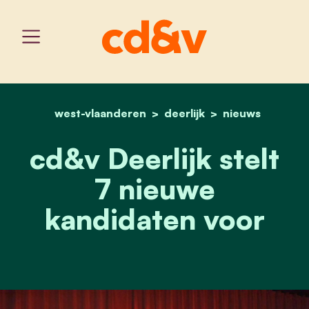
west-vlaanderen
home
deerlijk
cd&v deerlijk stelt 7 ni
nieuws
cd&v Deerlijk stelt
7 nieuwe
kandidaten voor