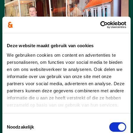
Deze website maakt gebruik van cookies
We gebruiken cookies om content en advertenties te
personaliseren, om functies voor social media te bieden
en om ons websiteverkeer te analyseren. Ook delen we
informatie over uw gebruik van onze site met onze
07/04/26
partners voor social media, adverteren en analyse. Deze
Maquettes krijgen vaste
partners kunnen deze gegevens combineren met andere
plaats in Sint-Columbakerk
informatie die u aan ze heeft verstrekt of die ze hebben
verzameld op basis van uw gebruik van hun services.
Deerlijk
DEERLIJK – Op woensdag 11 maart
Toestemmingsselectie
wordt in de zijbeuk van de
Noodzakelijk