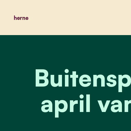
herne
Buitens
april va