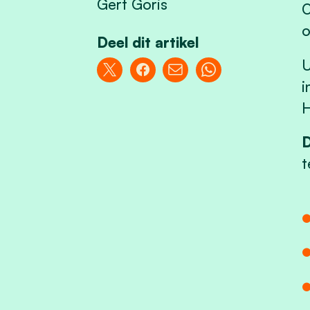
Gert Goris
O
o
Deel dit artikel
U
i
H
D
t