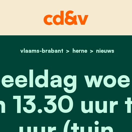
vlaams-brabant
home
herne
buitenspeeldag woensd
nieuws
peeldag woe
n 13.30 uur 
uur (tuin