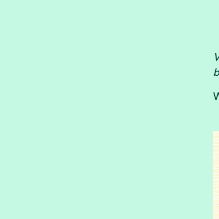
V
b
W