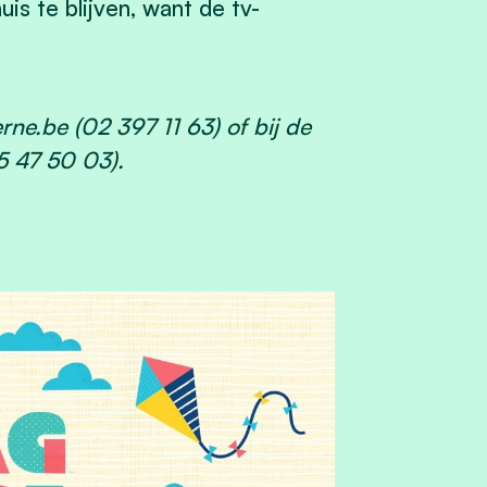
is te blijven, want de tv-
rne.be
(02 397 11 63) of bij de
 47 50 03).