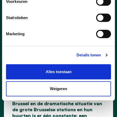
Voorkeuren
Statistieken
Marketing
Details tonen
24/08/23
Alles toestaan
Waar is de Brusselse
fierheid?
Weigeren
In de aanpak van de drugsepidemie in
Brussel en de dramatische situatie van
de grote Brusselse stations en hun
buurten is er één constante: een