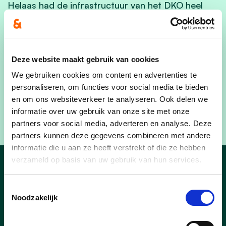
Helaas had de infrastructuur van het DKO heel
wat pijnpunten. Dat was bij deze muziekacademie
niet anders. Na 20 jaar wachten heeft de
academie eindelijk een gerenoveerde gevel en
nieuw sanitair. Daarmee garanderen we de
Deze website maakt gebruik van cookies
veiligheid van de gebruikers en verbeteren we de
We gebruiken cookies om content en advertenties te
kwaliteit van de infrastructuur. Zo kunnen we de
personaliseren, om functies voor social media te bieden
leerlingen en leerkrachten een betere muzikale
en om ons websiteverkeer te analyseren. Ook delen we
informatie over uw gebruik van onze site met onze
thuis geven in Schaarbeek.”
partners voor social media, adverteren en analyse. Deze
partners kunnen deze gegevens combineren met andere
informatie die u aan ze heeft verstrekt of die ze hebben
verzameld op basis van uw gebruik van hun services.
Nieuws
Toestemmingsselectie
Noodzakelijk