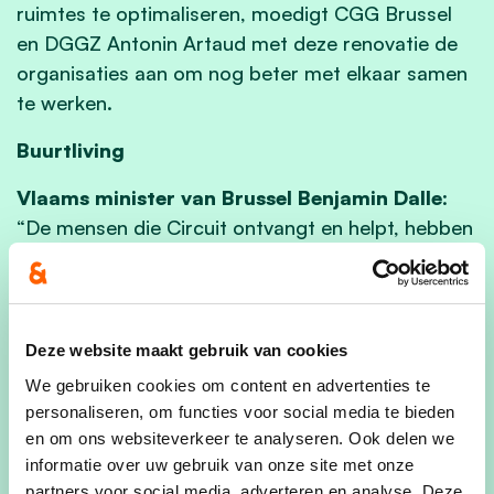
ruimtes te optimaliseren, moedigt CGG Brussel
en DGGZ Antonin Artaud met deze renovatie de
organisaties aan om nog beter met elkaar samen
te werken.
Buurtliving
Vlaams minister van Brussel Benjamin Dalle
:
“De mensen die Circuit ontvangt en helpt, hebben
warmte nodig. Dat kon het sterk verouderde pand
hen niet bieden. Deze broodnodige renovatie
moet van Circuit meer dan ooit een
laagdrempelige ontmoetingsruimte maken. We
Deze website maakt gebruik van cookies
zien Circuit als een grote buurtliving, het
We gebruiken cookies om content en advertenties te
verlengstuk van een thuis van mensen die zich niet
personaliseren, om functies voor social media te bieden
goed in hun vel voelen. Het is een belangrijke
en om ons websiteverkeer te analyseren. Ook delen we
sleutel in het gevecht tegen eenzaamheid in de
informatie over uw gebruik van onze site met onze
partners voor social media, adverteren en analyse. Deze