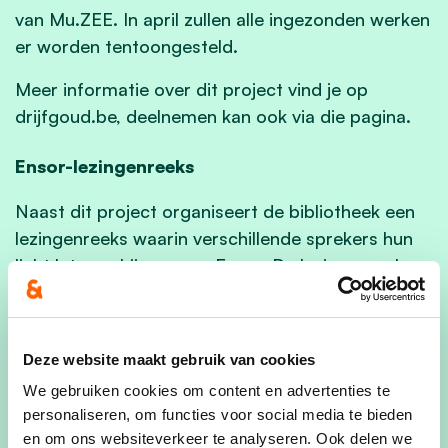
van Mu.ZEE. In april zullen alle ingezonden werken
er worden tentoongesteld.
Meer informatie over dit project vind je op
drijfgoud.be, deelnemen kan ook via die pagina.
Ensor-lezingenreeks
Naast dit project organiseert de bibliotheek een
lezingenreeks waarin verschillende sprekers hun
licht laten schijnen over Ensor. De lezingenreeks
vindt maandelijks plaats op zondagvoormiddag
en is gratis toegankelijk. Onder meer journalist
Eric Rinckhout, Ensorkenner en gids Dominique
Deze website maakt gebruik van cookies
Gondry, en poolreizigers Mike Louagie en Lien De
We gebruiken cookies om content en advertenties te
Ruyck komen langs en in het FAAR-weekend komt
personaliseren, om functies voor social media te bieden
Wouter Deprez zijn essay over Ensor voordragen.
en om ons websiteverkeer te analyseren. Ook delen we