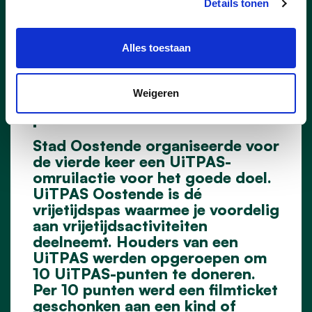
Details tonen
13/02/24
Alles toestaan
UiTPAS-houders schenken
400 filmtickets aan sociale
Weigeren
partners
Stad Oostende organiseerde voor
de vierde keer een UiTPAS-
omruilactie voor het goede doel.
UiTPAS Oostende is dé
vrijetijdspas waarmee je voordelig
aan vrijetijdsactiviteiten
deelneemt. Houders van een
UiTPAS werden opgeroepen om
10 UiTPAS-punten te doneren.
Per 10 punten werd een filmticket
geschonken aan een kind of