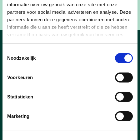
Meer informatie en de inschrijvingslink vind je op
informatie over uw gebruik van onze site met onze
oostende.bibliotheek.be of uitinoostende.be.
partners voor social media, adverteren en analyse. Deze
partners kunnen deze gegevens combineren met andere
informatie die u aan ze heeft verstrekt of die ze hebben
verzameld op basis van uw gebruik van hun services.
Nieuws uit Oostende
Toestemmingsselectie
Noodzakelijk
Voorkeuren
Statistieken
Marketing