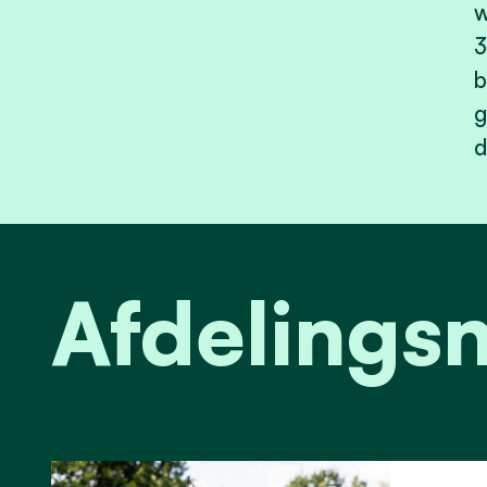
w
3
b
g
Afdelings