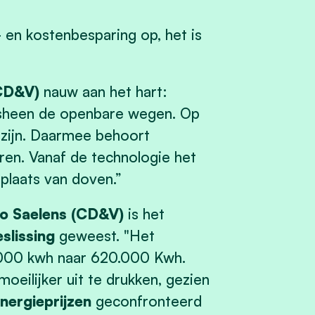
- en kostenbesparing op, het is
(CD&V)
nauw aan het hart:
ngsheen de openbare wegen. Op
zijn. Daarmee behoort
ren. Vanaf de technologie het
laats van doven.”
io Saelens (CD&V)
is het
slissing
geweest. "Het
000 kwh naar 620.000 Kwh.
moeilijker uit te drukken, gezien
nergieprijzen
geconfronteerd