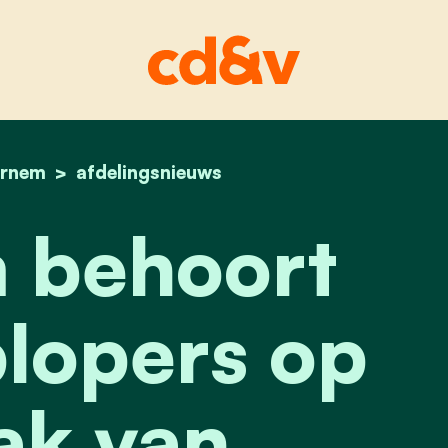
ernem
home
beernem behoort bij de koplopers op het vlak 
afdelingsnieuws
 behoort
plopers op
ak van