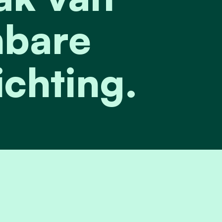
bare
ichting.