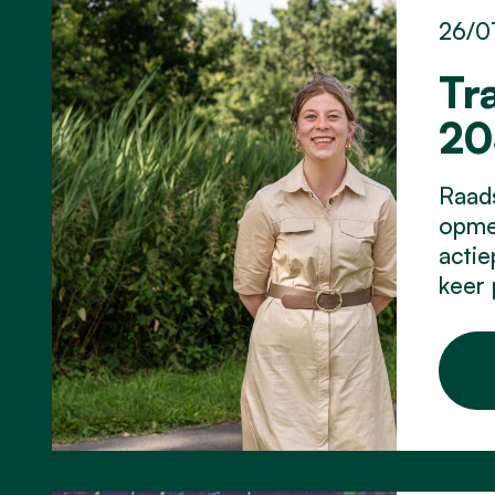
26/0
Tr
20
Raad
opmer
actie
keer 