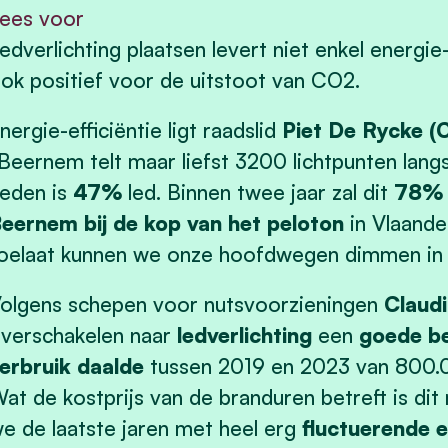
ees voor
edverlichting plaatsen levert niet enkel energie
ok positief voor de uitstoot van CO2.
nergie-efficiëntie ligt raadslid
Piet De Rycke 
Beernem telt maar liefst 3200 lichtpunten la
eden is
47%
led. Binnen twee jaar zal dit
78%
eernem bij de kop van het peloton
in Vlaande
oelaat kunnen we onze hoofdwegen dimmen in p
olgens schepen voor nutsvoorzieningen
Claud
verschakelen naar
ledverlichting
een
goede be
erbruik daalde
tussen 2019 en 2023 van 800.
at de kostprijs van de branduren betreft is dit 
e de laatste jaren met heel erg
fluctuerende e