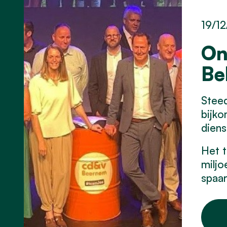
19/12
On
Be
Stee
bijko
diens
Het t
miljo
spaar