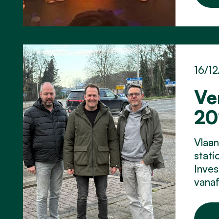
16/12
Ve
20
Vlaan
stati
Inves
vana