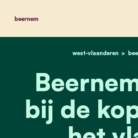
beernem
west-vlaanderen
be
Beernem
bij de ko
het vl