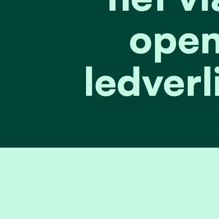
open
ledverl