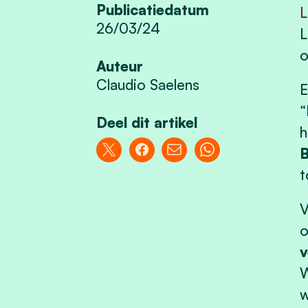
Publicatiedatum
L
26/03/24
L
o
Auteur
Claudio Saelens
E
“
Deel dit artikel
h
B
t
V
o
v
W
w