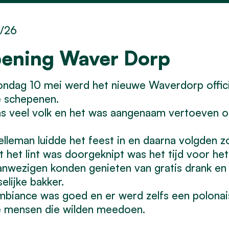
5/26
ening Waver Dorp
ondag 10 mei werd het nieuwe Waverdorp offi
e schepenen.
s veel volk en het was aangenaam vertoeven o
lleman luidde het feest in en daarna volgden zoa
 het lint was doorgeknipt was het tijd voor het
nwezigen konden genieten van gratis drank en 
selijke bakker.
biance was goed en er werd zelfs een polona
e mensen die wilden meedoen.