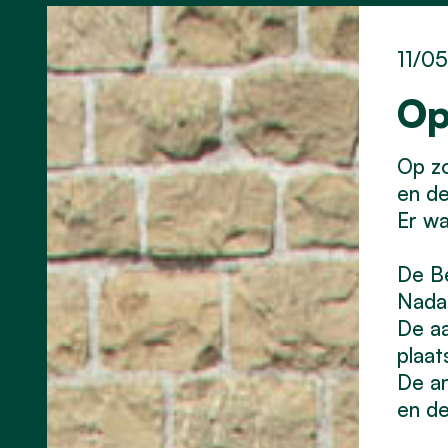
11/0
Op
Op z
en d
Er wa
De Be
Nadat
De aa
plaat
De am
en d