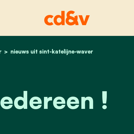
r
home
bedankt iedereen !
nieuws uit sint-katelijne-waver
edereen !