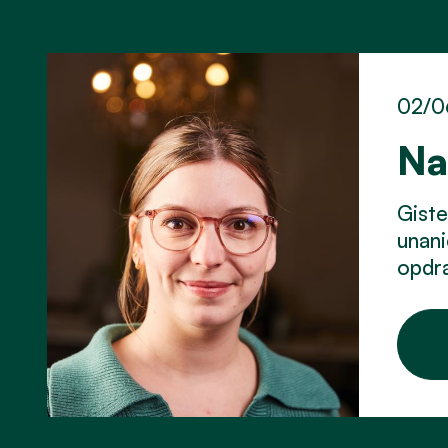
02/0
Na
Gist
unani
opdra