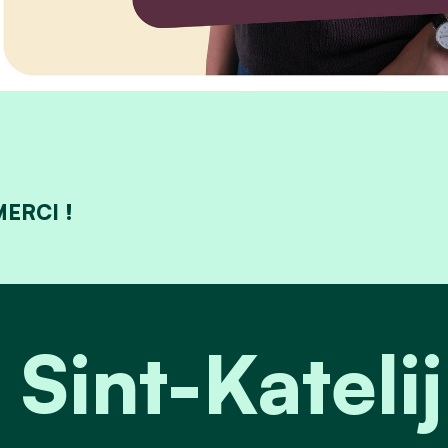
MERCI !
 Sint-Katel