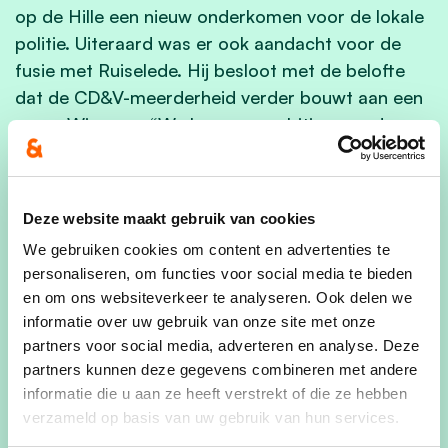
op de Hille een nieuw onderkomen voor de lokale
politie. Uiteraard was er ook aandacht voor de
fusie met Ruiselede. Hij besloot met de belofte
dat de CD&V-meerderheid verder bouwt aan een
warm Wingene: “We bouwen ambitieus verder
aan een gemeente waar het goed is om te wonen,
te werken en te ontspannen!”
Deze website maakt gebruik van cookies
Meer dan 200 aanwezigen
We gebruiken cookies om content en advertenties te
Naast nationaal voorzitter Sammy Mahdi waren
personaliseren, om functies voor social media te bieden
nog bekende CD&V-politici naar Wingene
en om ons websiteverkeer te analyseren. Ook delen we
afgezakt. Onder meer Vlaams parlementslid Bart
informatie over uw gebruik van onze site met onze
Dochy (Ledegem) en federale kamerleden
partners voor social media, adverteren en analyse. Deze
Nathalie Muylle (Roeselare) en Franky Demon
partners kunnen deze gegevens combineren met andere
informatie die u aan ze heeft verstrekt of die ze hebben
(Brugge) toostten samen met de meer dan 200
verzameld op basis van uw gebruik van hun services.
aanwezigen op een goede gezondheid, en een