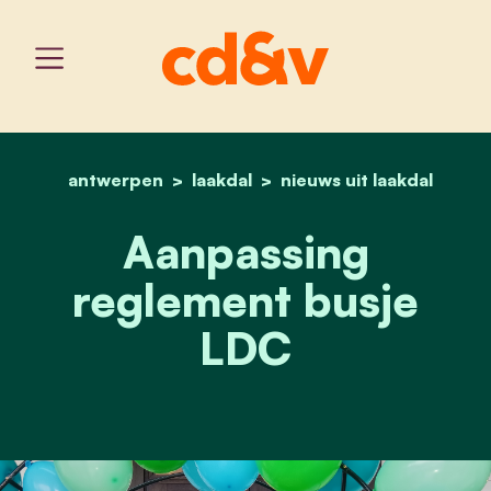
antwerpen
laakdal
home
aanpassing reglement bus
nieuws uit laakdal
Aanpassing
reglement busje
LDC