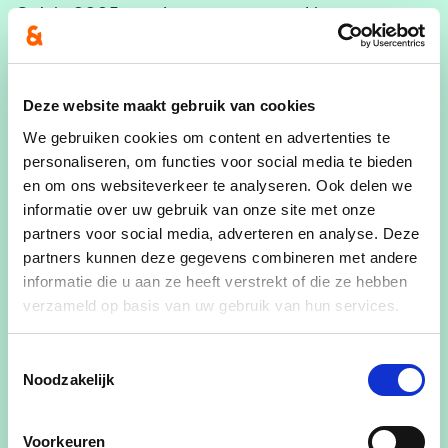
Ook in 2025 wordt er geïnvesteerd in
gemeentewegen en fiets- en voetpaden. Tine
Gielis, burgemeester en schepen van Openbare
Ruimte geeft meer duiding: “De veiligheid van alle
Deze website maakt gebruik van cookies
weggebruikers garanderen is een gemeentelijke
We gebruiken cookies om content en advertenties te
kerntaak. In 2025 zal er in Laakdal een half
personaliseren, om functies voor social media te bieden
miljoen euro geïnvesteerd worden in het
en om ons websiteverkeer te analyseren. Ook delen we
onderhoud van de gemeentewegen en de fiets-
informatie over uw gebruik van onze site met onze
en voetpaden.”
partners voor social media, adverteren en analyse. Deze
partners kunnen deze gegevens combineren met andere
Geen extra belastingen
informatie die u aan ze heeft verstrekt of die ze hebben
verzameld op basis van uw gebruik van hun services.
“De aanslagvoet van de aanvullende
personenbelasting blijft 7,50%. De opcentiemen
Toestemmingsselectie
op de onroerende voorheffing blijven 877. Dit
Noodzakelijk
betekent dat er geen verhoging van de
personenbelasting wordt doorgevoerd”, aldus
Voorkeuren