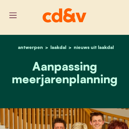
antwerpen
laakdal
home
aanpassing meerjarenpla
nieuws uit laakdal
Aanpassing
meerjarenplanning