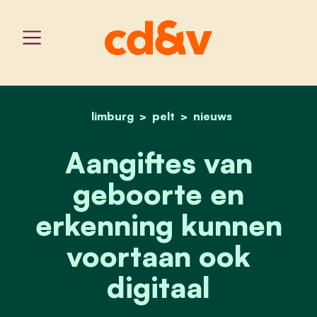
limburg
pelt
home
aangiftes van geboorte e
nieuws
Aangiftes van
geboorte en
erkenning kunnen
voortaan ook
digitaal