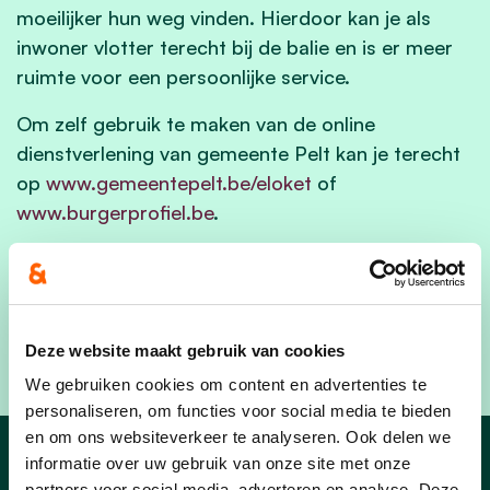
moeilijker hun weg vinden. Hierdoor kan je als
inwoner vlotter terecht bij de balie en is er meer
ruimte voor een persoonlijke service.
Om zelf gebruik te maken van de online
dienstverlening van gemeente Pelt kan je terecht
op
www.gemeentepelt.be/eloket
of
www.burgerprofiel.be
.
Voor een afspraak aan de burgerbalie surf je naar
www.gemeentepelt.be/afspraak
of - indien dit niet
kan – bel je naar het algemeen nummer 044 94
94 94 van de gemeente.
Deze website maakt gebruik van cookies
We gebruiken cookies om content en advertenties te
personaliseren, om functies voor social media te bieden
en om ons websiteverkeer te analyseren. Ook delen we
informatie over uw gebruik van onze site met onze
partners voor social media, adverteren en analyse. Deze