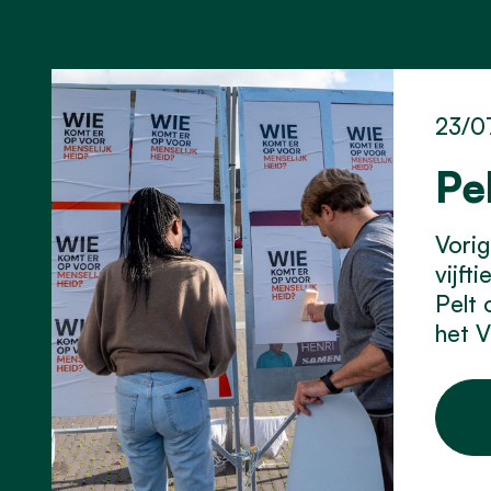
23/0
Pe
Vorig
vijft
Pelt 
het 