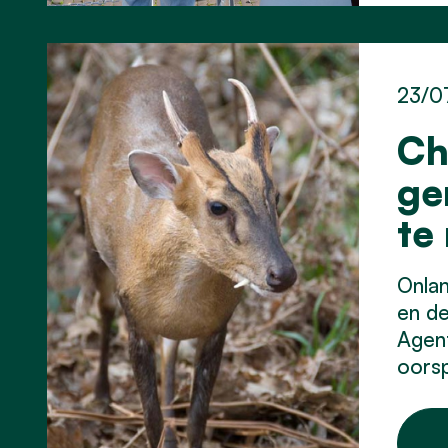
23/0
Ch
ge
te
Onla
en d
Agent
oorsp