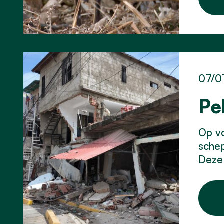
07/0
Pe
Op vo
schep
Deze 