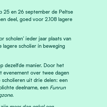
p 25 en 26 september de Peltse
men deel, goed voor 2.108 lagere
 scholen’ ieder jaar plaats van
e lagere scholier in beweging
op dezelfde manier. Door het
het evenement over twee dagen
scholieren uit drie delen: een
plichte deelname, een
Funrun
egzone
.
zijn meer dan enkel een