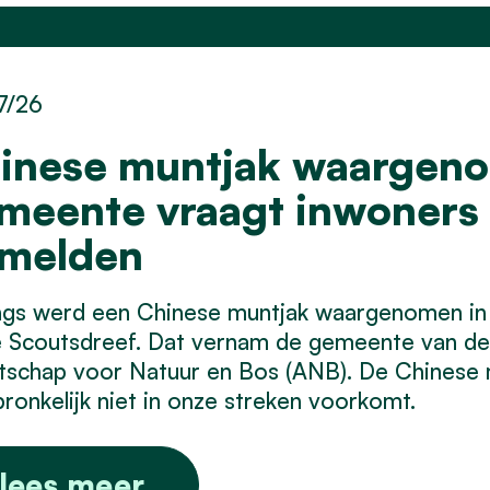
7/26
inese muntjak waargenom
meente vraagt inwoner
 melden
ngs werd een Chinese muntjak waargenomen in
e Scoutsdreef. Dat vernam de gemeente van de
schap voor Natuur en Bos (ANB). De Chinese mu
ronkelijk niet in onze streken voorkomt.
lees meer