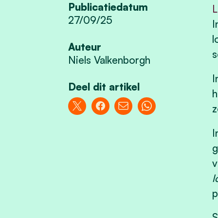
Publicatiedatum
L
27/09/25
I
l
Auteur
s
Niels Valkenborgh
I
Deel dit artikel
h
z
I
g
v
l
p
S