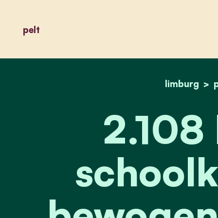
pelt
limburg
p
2.108 
schoolk
bewogen 