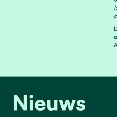
l
c
D
o
A
Nieuws