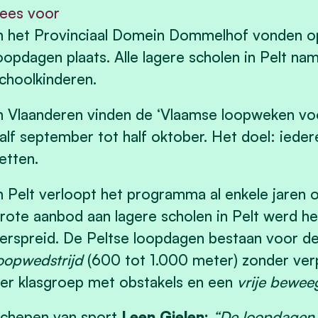
ees voor
n het Provinciaal Domein Dommelhof vonden o
oopdagen plaats. Alle lagere scholen in Pelt na
choolkinderen.
n Vlaanderen vinden de ‘Vlaamse loopweken voor
alf september tot half oktober. Het doel: ieder
etten.
n Pelt verloopt het programma al enkele jaren 
rote aanbod aan lagere scholen in Pelt werd 
erspreid. De Peltse loopdagen bestaan voor de 
oopwedstrijd
(600 tot 1.000 meter) zonder ver
er klasgroep met obstakels en een
vrije bewe
chepen van sport
Leen Gielen:
“De loopdagen 