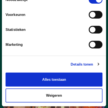
Raadslid
Janne Martelez (CD&V)
lanceerde tijdens de gemeenteraad van
Voorkeuren
januari het opmerkelijke voorstel van een
gemeentelijke uitvoeringsmonitor, waarin
Statistieken
de belangrijkste actiepunten uit het
meerjarenplan worden opgelijst en
waarvan de voortgang één à twee keer
Marketing
per jaar publiek wordt gecommuniceerd.
lees meer
Details tonen
Alles toestaan
Weigeren