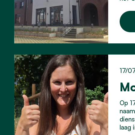
17/0
Mo
Op 17
naam 
diens
laag 