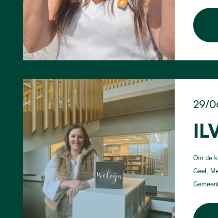
29/0
IL
Om de kr
Geel, Me
Gemeente