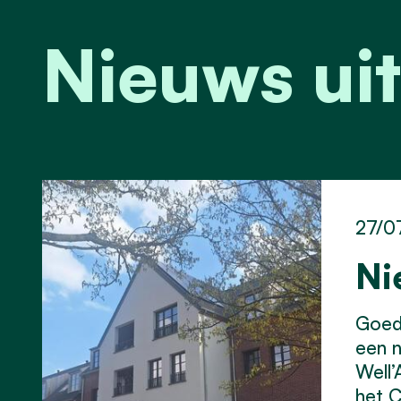
Nieuws uit
27/0
Ni
Goed 
een 
Well’
het C