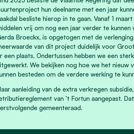
ind 2023 besliste de Vlaamse Regering dat de
uurtenproject hun deelname met een jaar kun
aakdal besliste hierop in te gaan. Vanaf 1 maa
iddelen vrij om nog een jaar verder te kunnen 
erda Broeckx, is opgetogen met de verlenging:
eerwaarde van dit project duidelijk voor Groo
r een plaats. Ondertussen hebben we een sterke
itgewerkt. We bekijken nog hoe we het nieuw
unnen besteden om de verdere werking te kunn
aar aanleiding van de extra verkregen subsidie
etributiereglement van ’t Fortun aangepast. D
erstvolgende gemeenteraad.