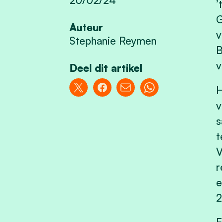
’
G
Auteur
v
Stephanie Reymen
B
v
Deel dit artikel
H
v
s
t
V
r
e
2