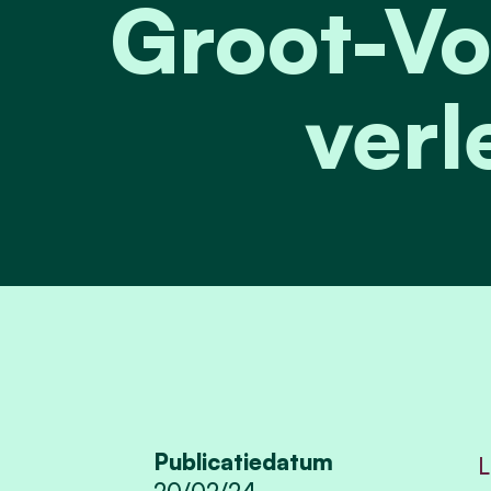
Groot-Vo
verl
Publicatiedatum
L
20/02/24