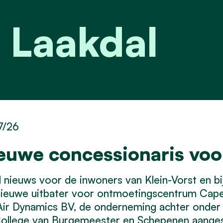
 Laakdal
7/26
euwe concessionaris vo
nieuws voor de inwoners van Klein-Vorst en bij 
nieuwe uitbater voor ontmoetingscentrum Cap
Air Dynamics BV, de onderneming achter onder
ollege van Burgemeester en Schepenen aangest