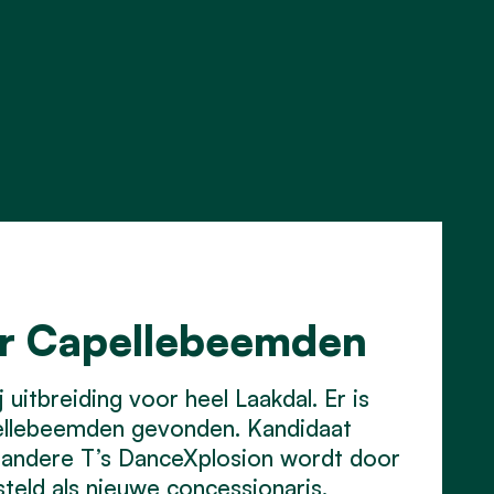
or Capellebeemden
uitbreiding voor heel Laakdal. Er is
ellebeemden gevonden. Kandidaat
 andere T’s DanceXplosion wordt door
eld als nieuwe concessionaris.