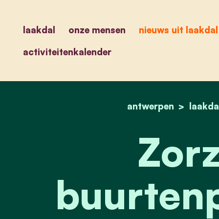
laakdal
onze mensen
nieuws uit laakdal
activiteitenkalender
antwerpen
laakda
Zor
buurtenp