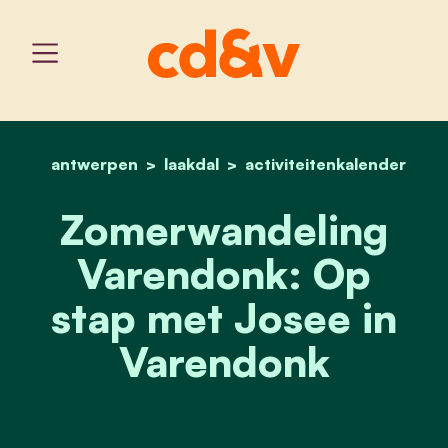
antwerpen
laakdal
home
activiteitenkalender
zomerwandeling varendon
Zomerwandeling
Varendonk: Op
stap met Josee in
Varendonk