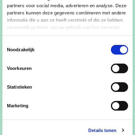
partners voor social media, adverteren en analyse. Deze
partners kunnen deze gegevens combineren met andere
informatie die u aan ze heeft verstrekt of die ze hebben
verzameld op basis van uw gebruik van hun services.
Toestemmingsselectie
Op 10 september neemt mandataris Josée
Noodzakelijk
Lambrechts ons mee op sleeptouw in Varendonk.
De wandeling vertrekt aan tuincentrum
Voorkeuren
Bloemenland om 19u.
Kom jij ook?
Statistieken
Voornaam
Marketing
Achternaam
Details tonen