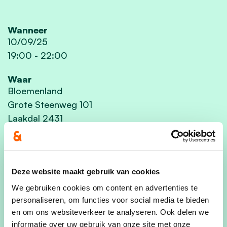
Wanneer
10/09/25
19:00
-
22:00
Waar
Bloemenland
Grote Steenweg 101
Laakdal 2431
België
Contactpersoon
Josee Lambrechts
Deze website maakt gebruik van cookies
We gebruiken cookies om content en advertenties te
Aantal aanwezigen
personaliseren, om functies voor social media te bieden
14 personen komen ook
en om ons websiteverkeer te analyseren. Ook delen we
informatie over uw gebruik van onze site met onze
Deel dit evenement