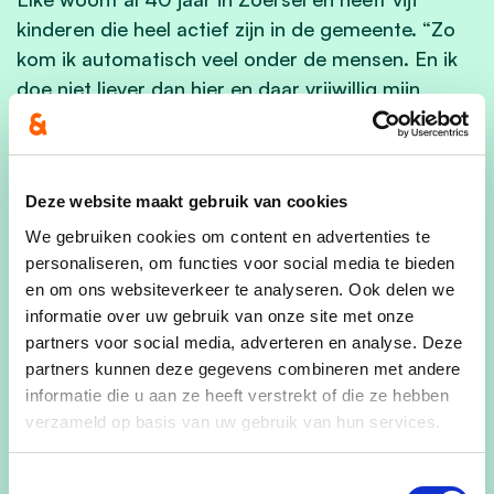
kinderen die heel actief zijn in de gemeente. “Zo
kom ik automatisch veel onder de mensen. En ik
doe niet liever dan hier en daar vrijwillig mijn
steentje bij te dragen.”
Twee zaken die Elke heel belangrijk vindt en die ze
Deze website maakt gebruik van cookies
terugvindt bij CD&V zijn communicatie en zorg.
We gebruiken cookies om content en advertenties te
personaliseren, om functies voor social media te bieden
“Zoerselaars moeten bij het gemeentebestuur
en om ons websiteverkeer te analyseren. Ook delen we
terecht kunnen met vragen en noden. In de mate
informatie over uw gebruik van onze site met onze
van het mogelijke moet steeds gezocht worden
partners voor social media, adverteren en analyse. Deze
naar een oplossing. Alleszins moeten burgers op
partners kunnen deze gegevens combineren met andere
een correcte, eerlijke en duidelijke manier te
informatie die u aan ze heeft verstrekt of die ze hebben
woord gestaan worden.”
verzameld op basis van uw gebruik van hun services.
Beroepshalve is Elke verpleegster. De zorg voor
Toestemmingsselectie