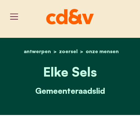
antwerpen
zoersel
home
elke sels
onze mensen
Elke Sels
Gemeenteraadslid