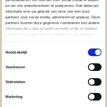
1.
Meer ruimte voor ondernemers
en om ons websiteverkeer te analyseren. Ook delen we
informatie over uw gebruik van onze site met onze
2.
Ondersteuning initiatieven van het
partners voor social media, adverteren en analyse. Deze
verenigingsleven
partners kunnen deze gegevens combineren met andere
3.
Gevarieerd aanbod activiteiten in
informatie die u aan ze heeft verstrekt of die ze hebben
cultuurhuis
verzameld op basis van uw gebruik van hun services.
4.
Meer kansen creëren voor sport in
Toestemmingsselectie
onze gemeente
Noodzakelijk
5.
Bevorderen toerisme
Voorkeuren
Statistieken
Marketing
cd&v Zelzate