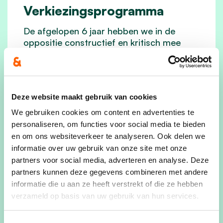
Verkiezingsprogramma
De afgelopen 6 jaar hebben we in de
oppositie constructief en kritisch mee
gewerkt aan het Zelzaats beleid. Maar als
meerderheid kan het altijd ietsje meer....
De partijen cd&v en N-VA hebben besloten
om de komende jaren nauw samen te
Deze website maakt gebruik van cookies
werken voor een beter Zelzate! Met dit
kartel samen sterker naar een
We gebruiken cookies om content en advertenties te
respectvolle Zelzaatse toekomst!
personaliseren, om functies voor social media te bieden
en om ons websiteverkeer te analyseren. Ook delen we
Samenwerken loont.
informatie over uw gebruik van onze site met onze
De Zelzaatse afdelingen van cd&v en N-VA
partners voor social media, adverteren en analyse. Deze
behouden hun eigen werking en
partners kunnen deze gegevens combineren met andere
identiteit. Na de verkiezingen zullen beide
informatie die u aan ze heeft verstrekt of die ze hebben
kartelpartners echter als één fractie in de
verzameld op basis van uw gebruik van hun services.
gemeenteraad zetelen. Via
fractievergaderingen zal een nauwe