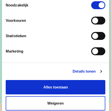
Toestemmingsselectie
samenwerking met gemeenschappelijke
Noodzakelijk
standpunten worden nagestreefd. Om die
reden werd door het kartel 'cd&v N-VA
9060' een
gemeenschappelijk
Voorkeuren
verkiezingsprogramma
opgemaakt.
Daar gaan we voor!
Statistieken
lees meer
Marketing
Details tonen
Alles toestaan
Weigeren