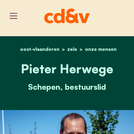
oost-vlaanderen
home
zele
pieter herwege
onze mensen
Pieter Herwege
Schepen, bestuurslid