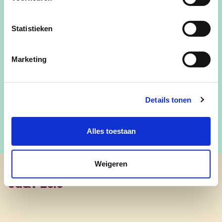
storm overwaait. Je leert beter dansen in de
regen.
Statistieken
Mail Pieter
Marketing
Bezoek zijn Facebookpagina
Bezoek zijn Instagram
Details tonen
Alles toestaan
Weigeren
cd&v Zele