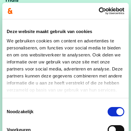
Getrouwd met Isabel Meirsman en fiere papa van
Jutta (9) en Ides (7)
Professioneel
Deze website maakt gebruik van cookies
Studeerde politieke wetenschappen en economie
We gebruiken cookies om content en advertenties te
Afdelingscoach cd&v-nationaal
personaliseren, om functies voor social media te bieden
Schepen
en om ons websiteverkeer te analyseren. Ook delen we
informatie over uw gebruik van onze site met onze
Verenigingen, hobby’s en interesses
partners voor social media, adverteren en analyse. Deze
Loopt regelmatig een toertje, kookt graag en is
partners kunnen deze gegevens combineren met andere
Anderlecht- en Radioheadfan.
informatie die u aan ze heeft verstrekt of die ze hebben
Vrijwilliger bij Zorgnetwerk Trento, oud-
verzameld op basis van uw gebruik van hun services.
leerlingenbond Oud & Nieuw van OLVI-Pius X,
Gezonde buurt Zele en beweging.net.
Toestemmingsselectie
Noodzakelijk
Moto
In het leven gaat het er niet om te wachten tot de
Voorkeuren