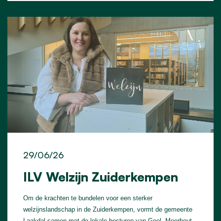
29/06/26
ILV Welzijn Zuiderkempen
Om de krachten te bundelen voor een sterker
welzijnslandschap in de Zuiderkempen, vormt de gemeente
Laakdal samen met de lokale besturen van Geel, Meerhout,