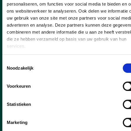
personaliseren, om functies voor social media te bieden en 
ons websiteverkeer te analyseren. Ook delen we informatie 
uw gebruik van onze site met onze partners voor social medi
adverteren en analyse. Deze partners kunnen deze gegeven
27/07/26
combineren met andere informatie die u aan ze heeft verstrek
die ze hebben verzameld op basis van uw gebruik van hun
Nieuwe concessionaris voor
services.
Capellebeemden
Toestemmingsselectie
Goed nieuws voor de inwoners van Klein-
Noodzakelijk
Vorst en bij uitbreiding voor heel Laakdal.
Er is een nieuwe uitbater voor
ontmoetingscentrum Capellebeemden
Voorkeuren
gevonden. Kandidaat Well’Air Dynamics
BV, de onderneming achter onder andere
T’s DanceXplosion wordt door het College
Statistieken
van Burgemeester en Schepenen
aangesteld als nieuwe concessionaris.
Marketing