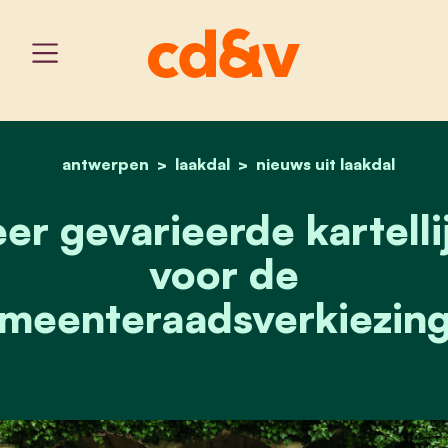
antwerpen
laakdal
home
zeer gevarieerde kartell
nieuws uit laakdal
er gevarieerde kartelli
voor de
meenteraadsverkiezin