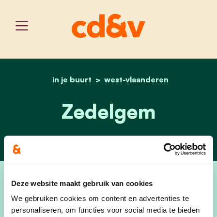
in je buurt
west-vlaanderen
home
zedelgem
Zedelgem
Deze website maakt gebruik van cookies
We gebruiken cookies om content en advertenties te
personaliseren, om functies voor social media te bieden
cd&v Zedelgem staat voor een groene en veilige