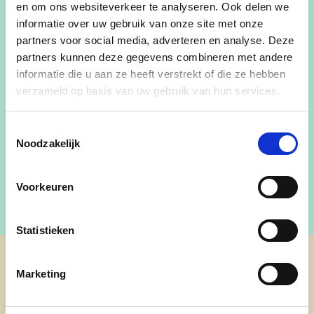
en om ons websiteverkeer te analyseren. Ook delen we
gemeente waar iedereen zich thuis voelt. In onze
informatie over uw gebruik van onze site met onze
gemeente zijn er vele initiatieven en projecten die
partners voor social media, adverteren en analyse. Deze
onze inwoners ten goede komen. Onze
partners kunnen deze gegevens combineren met andere
mandatarissen werken hard aan een betere
informatie die u aan ze heeft verstrekt of die ze hebben
infrastructuur, een vlotte mobiliteit en een goede
verzameld op basis van uw gebruik van hun services.
dienstverlening. Wil jij ook deel uitmaken van ons
team? Neem dan contact op!
Toestemmingsselectie
Noodzakelijk
Meer info:
https://zedelgem.cdenv.be/
Voorkeuren
Statistieken
cd&v Zedelgem
Marketing