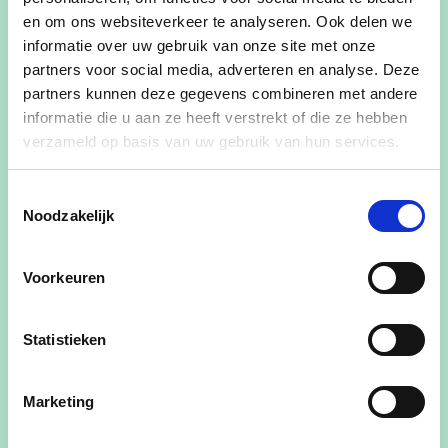
praatcafé waar we met jou in gesprek gaan over
en om ons websiteverkeer te analyseren. Ook delen we
de toekomst van onze gemeente.
informatie over uw gebruik van onze site met onze
partners voor social media, adverteren en analyse. Deze
We staan even stil bij wat we realiseerden voor
partners kunnen deze gegevens combineren met andere
Zaventem-centrum en werpen een blik op de
informatie die u aan ze heeft verstrekt of die ze hebben
toekomst.
verzameld op basis van uw gebruik van hun services.
We starten om 20u stipt. Van harte welkom!
Toestemmingsselectie
Noodzakelijk
Log into Facebook
Voorkeuren
Log into Facebook to start
sharing and connecting with
Statistieken
your friends, family, and
Marketing
people you know.