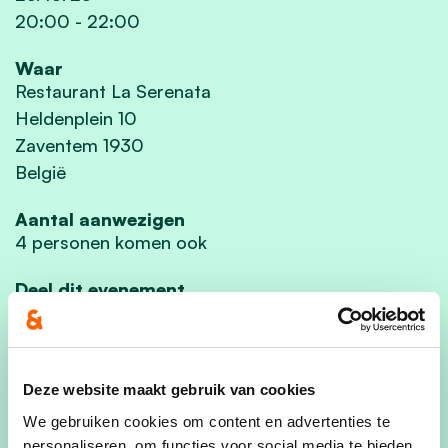
20:00
-
22:00
Waar
Restaurant La Serenata
Heldenplein 10
Zaventem 1930
België
Aantal aanwezigen
4 personen komen ook
Deel dit evenement
Deze website maakt gebruik van cookies
We gebruiken cookies om content en advertenties te
In elke deelgemeente organiseren we een
personaliseren, om functies voor social media te bieden