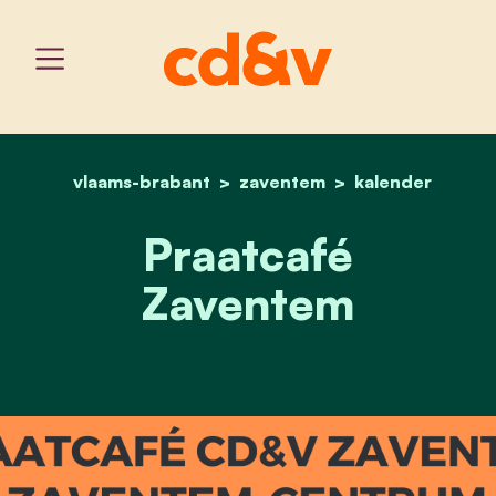
vlaams-brabant
zaventem
home
praatcafé zaventem
kalender
Praatcafé
Zaventem