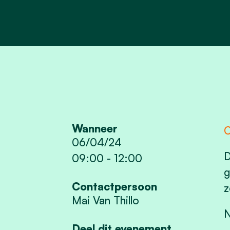
Wanneer
C
06/04/24
D
09:00
-
12:00
g
Contactpersoon
z
Mai Van Thillo
N
Deel dit evenement