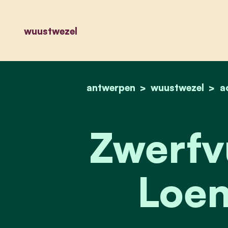
wuustwezel
antwerpen
wuustwezel
a
Zwerfvu
Loen