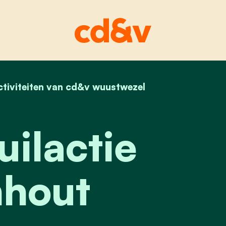
ctiviteiten van cd&v wuustwezel
home
zwerfvuilactie loenhout
ilactie
hout