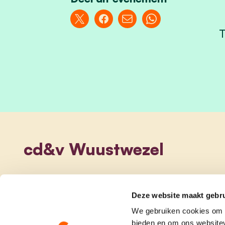
T
cd&v Wuustwezel
Deze website maakt gebru
We gebruiken cookies om c
bieden en om ons websitev