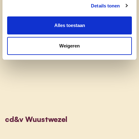
Samen naar eenzelfde doel werken en iets
Details tonen
opbouwen en zo vriendschappen voor het leven
smeden. Graag zou ik de kans krijgen om de
Alles toestaan
komende jaren actief mee te werken aan het
beleid en me 110% in te zetten voor alle bewoners
Weigeren
van Wuustwezel.
cd&v Wuustwezel