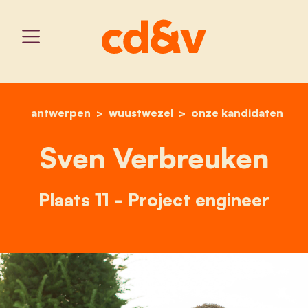
antwerpen
wuustwezel
home
sven verbreuken
onze kandidaten
Sven Verbreuken
Plaats 11 - Project engineer