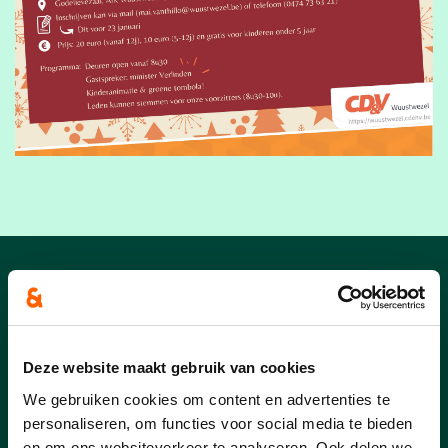
Publicaties CD&V
Wuustwezel
Deze website maakt gebruik van cookies
We gebruiken cookies om content en advertenties te
personaliseren, om functies voor social media te bieden
en om ons websiteverkeer te analyseren. Ook delen we