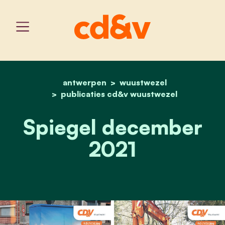
antwerpen
home
wuustwezel
spiegel december 2021
publicaties cd&v wuustwezel
Spiegel december
2021