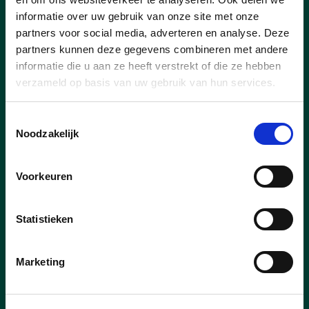
informatie over uw gebruik van onze site met onze
partners voor social media, adverteren en analyse. Deze
partners kunnen deze gegevens combineren met andere
informatie die u aan ze heeft verstrekt of die ze hebben
verzameld op basis van uw gebruik van hun services.
Toestemmingsselectie
Noodzakelijk
30/12/23
Voorkeuren
CD&V blaadje september
2023
Statistieken
Lees hier het Wuustwezel-CD&V blaadje
Marketing
van september 2023
Klik hieronder voor een vergrootte