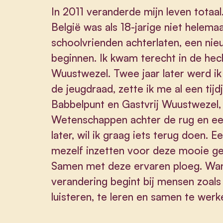
In 2011 veranderde mijn leven totaa
België was als 18-jarige niet helemaa
schoolvrienden achterlaten, een nieu
beginnen. Ik kwam terecht in de h
Wuustwezel. Twee jaar later werd i
de jeugdraad, zette ik me al een tijdje
Babbelpunt en Gastvrij Wuustwezel, h
Wetenschappen achter de rug en een
later, wil ik graag iets terug doen.
mezelf inzetten voor deze mooie g
Samen met deze ervaren ploeg. Want
verandering begint bij mensen zoals j
luisteren, te leren en samen te wer