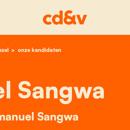
zel
home
emmanuel sangwa
onze kandidaten
l Sangwa
mmanuel Sangwa