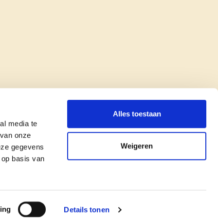
Alles toestaan
al media te
 van onze
Weigeren
deze gegevens
 op basis van
copyright © cd&v
Privacyverklaring
|
Cookie verklaring
ing
Details tonen