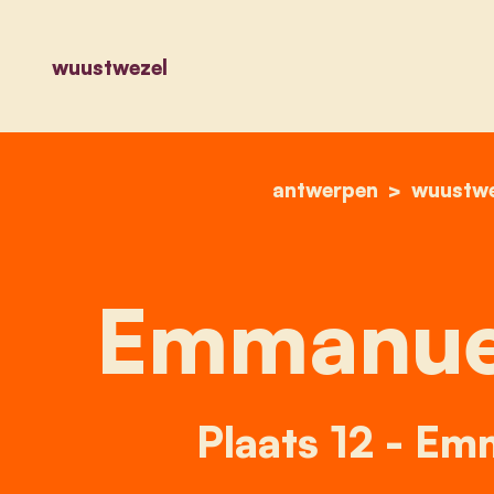
wuustwezel
antwerpen
wuustwe
Emmanue
Plaats 12 - E