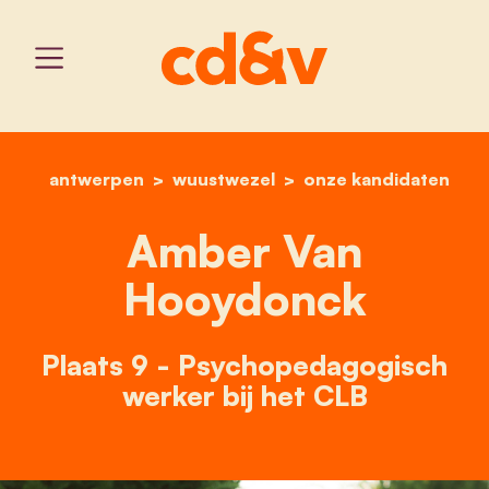
antwerpen
wuustwezel
home
amber van hooydonck
onze kandidaten
Amber Van
Hooydonck
Plaats 9 - Psychopedagogisch
werker bij het CLB