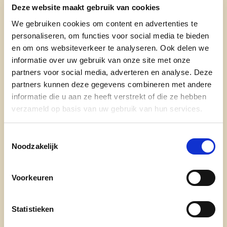
Deze website maakt gebruik van cookies
We gebruiken cookies om content en advertenties te
Op plaats negen staat de 24 jarige voorzitster
personaliseren, om functies voor social media te bieden
en om ons websiteverkeer te analyseren. Ook delen we
van de jeugdraad Amber van Hooydonck. Ze is
informatie over uw gebruik van onze site met onze
psycho-pedagogisch werker bij het CLB, actief bij
partners voor social media, adverteren en analyse. Deze
Jeugdster en hoofdanimator bij Kazou. Als trotse
partners kunnen deze gegevens combineren met andere
inwoner van Sterbos kennen wij haar vooral als
informatie die u aan ze heeft verstrekt of die ze hebben
een gedreven voorzitster die de stap maakt van
verzameld op basis van uw gebruik van hun services.
adviezen geven tot beleid maken.
Toestemmingsselectie
Amber aan het woord:
Noodzakelijk
Ik ben 24 jaar en woon al m'n hele jonge leven in
Sterbos. Ik werk als psychopedagogisch werker in
Voorkeuren
het CLB waar ik zowel kinderen als jongeren en
hun ouders begeleid. Mede door mijn kennis uit
Statistieken
het onderwijs probeer ik hier het verschil te