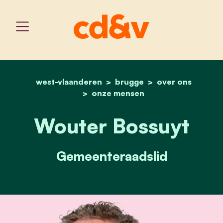
west-vlaanderen
home
brugge
wouter bossuyt
over ons
onze mensen
Wouter Bossuyt
Gemeenteraadslid