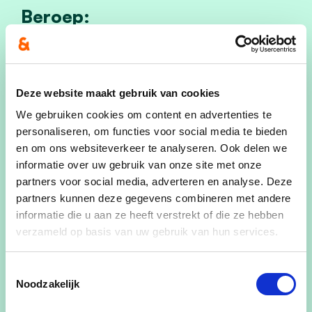
Beroep:
Notaris
Politieke ervaring :
Deze website maakt gebruik van cookies
Gemeenteraadslid van 1995 tot 2011
We gebruiken cookies om content en advertenties te
Gemeenteraadslid van 2019 tot heden
personaliseren, om functies voor social media te bieden
Fractieleider van 2001 tot 2008
en om ons websiteverkeer te analyseren. Ook delen we
Ondervoorzitter Gecoro Brugge sedert
informatie over uw gebruik van onze site met onze
2012 tot op heden
partners voor social media, adverteren en analyse. Deze
partners kunnen deze gegevens combineren met andere
Bijzonder aandacht voor :
informatie die u aan ze heeft verstrekt of die ze hebben
verzameld op basis van uw gebruik van hun services.
Hoogtechnologische Stad Brugge op alle
domeinen in overleg met de betrokkenen,
Toestemmingsselectie
want dat is de toekomst of we het nu willen of
Noodzakelijk
niet. Dus een beleid met visie en empathie