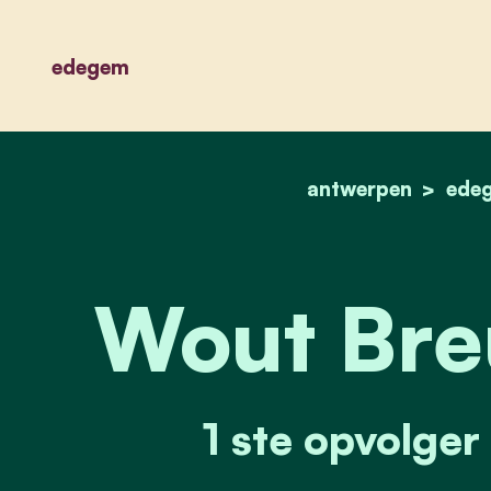
edegem
antwerpen
ede
Wout Bre
1 ste opvolge