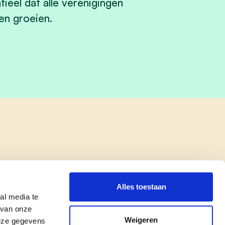
ieel dat alle verenigingen
en groeien.
Alles toestaan
al media te
 van onze
Weigeren
deze gegevens