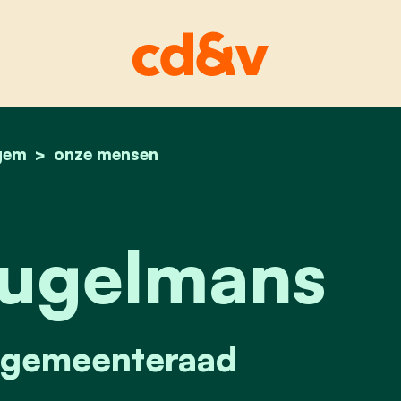
gem
home
wout breugelmans
onze mensen
ugelmans
r gemeenteraad