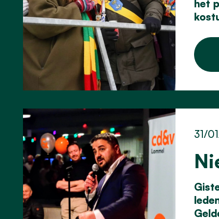
het 
kost
31/0
Ni
Gist
lede
Gelde