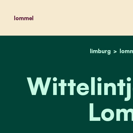
lommel
limburg
lomm
Wittelintj
Lom