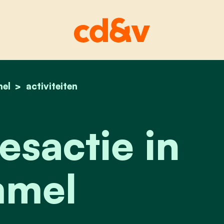
el
home
wittelintjesactie in lommel
activiteiten
esactie in
mel