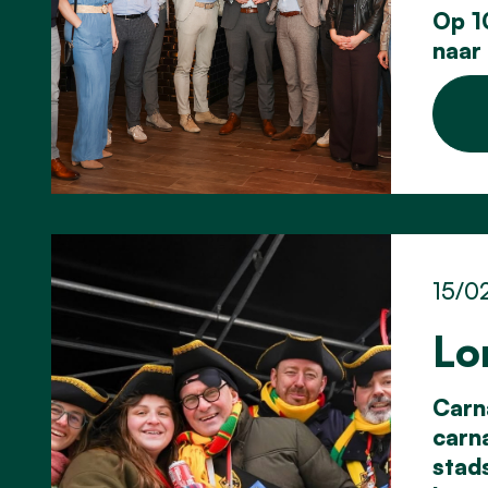
Op 1
naar
15/0
Lo
Carna
carna
stad