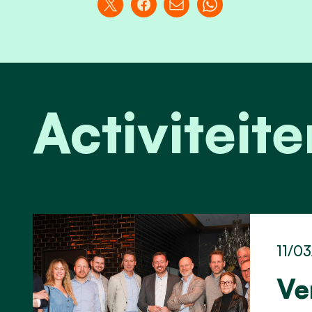
Activiteite
11/0
Ve