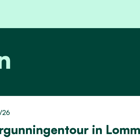
n
3/26
rgunningentour in Lomm