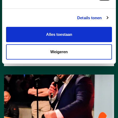
Vergunningentour in Lommel
Op 10 maart kwam Vlaams minister
Details tonen
van Landbouw en Omgeving Jo Brouns
(cd&v) naar Lommel in kader van zijn
vergunningentour.
Alles toestaan
lees meer
Weigeren