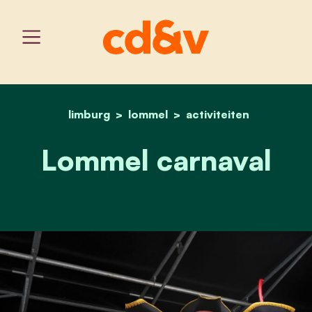
limburg
lommel
home
lommel carnaval
activiteiten
Lommel carnaval