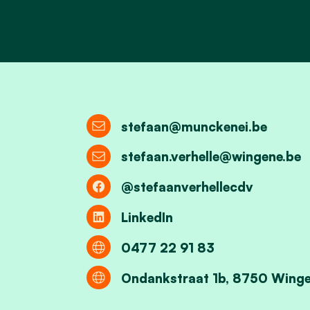
stefaan@munckenei.be
stefaan.verhelle@wingene.be
@stefaanverhellecdv
LinkedIn
0477 22 91 83
Ondankstraat 1b, 8750 Wing