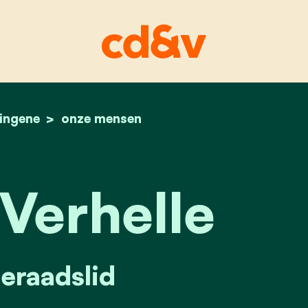
ingene
home
stefaan verhelle
onze mensen
Verhelle
raadslid