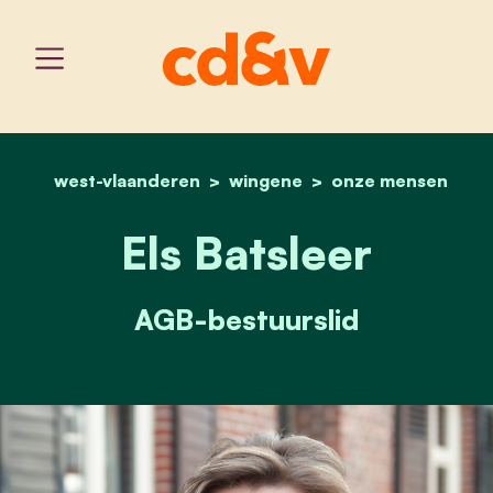
west-vlaanderen
wingene
home
els batsleer
onze mensen
Els Batsleer
AGB-bestuurslid