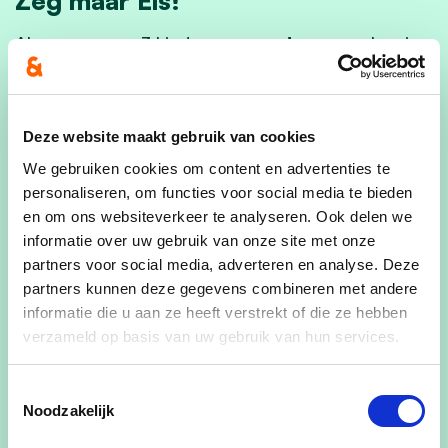
Als
mama
van 3 kinderen en
ondernemer
kan je
me zien als een harde werker. Sinds 1997 ben ik
gelukkig getrouwd met Gerdi Beernaert. Via mijn
enthousiaste persoonlijkheid ben ik
sociaal en
Deze website maakt gebruik van cookies
vlot aanspreekbaar.
We gebruiken cookies om content en advertenties te
personaliseren, om functies voor social media te bieden
Kansen geven aan het sociale leven, ruimte
en om ons websiteverkeer te analyseren. Ook delen we
voor
detailhandel
inclusief
horeca
, een band
informatie over uw gebruik van onze site met onze
met de
wijkagent, veiligheid
in de
partners voor social media, adverteren en analyse. Deze
schoolomgevingen,
bouwbeleid
en de bijhorende
partners kunnen deze gegevens combineren met andere
verkeersoplossingen zijn mijn punten.
informatie die u aan ze heeft verstrekt of die ze hebben
verzameld op basis van uw gebruik van hun services.
Mijn ervaring in het
verenigingsleven en het
Toestemmingsselectie
bedrijfsleven
wil ik ten dienste stellen van elke
Noodzakelijk
inwoner. Samen kunnen we meer! Met uw steun
creëren we
nieuwe mogelijkheden voor