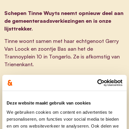
Schepen Tinne Wuyts neemt opnieuw deel aan
de gemeenteraadsverkiezingen en is onze
lijsttrekker.
Tinne woont samen met haar echtgenoot Gerry
Van Loock en zoontje Bas aan het de
Trannoyplein 10 in Tongerlo. Ze is afkomstig van
Trienenkant.
Tinne studeerde rechtspraktijk aan de Plantijn
Hogeschool en behaalde tevens een graduaat in
de verzekeringen. Zij werkt al meer dan 20 jaar bij
KBC Verzekeringen in Westerlo.
Deze website maakt gebruik van cookies
Daarnaast is Tinne als schepen bevoegd voor
We gebruiken cookies om content en advertenties te
personaliseren, om functies voor social media te bieden
jeugd, burgerzaken, ruimtelijke ordening, gelijke
en om ons websiteverkeer te analyseren. Ook delen we
kansen, personen met een beperking, personeel