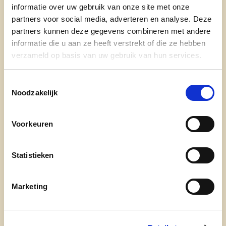
informatie over uw gebruik van onze site met onze
en arbeidsveiligheid.
partners voor social media, adverteren en analyse. Deze
partners kunnen deze gegevens combineren met andere
Ze engageert zich eveneens in het
informatie die u aan ze heeft verstrekt of die ze hebben
verenigingsleven en is bestuurslid bij verschillende
verzameld op basis van uw gebruik van hun services.
verenigingen. Tinne zet zich ook heel erg in voor
parochiezaal Tongelhof.
Toestemmingsselectie
Noodzakelijk
Tinne is een spontane en vriendelijke vrouw die
mensen graag met raad en daad bijstaat, in het
bijzonder wanneer deze geconfronteerd worden
Voorkeuren
met sociaal-juridische problemen.
Statistieken
Als lijsttrekker voert Tinne een groep van 29
enthousiaste en geëngageerde Westelse
kandidaten aan!
Marketing
tinne.wuyts@hotmail.com