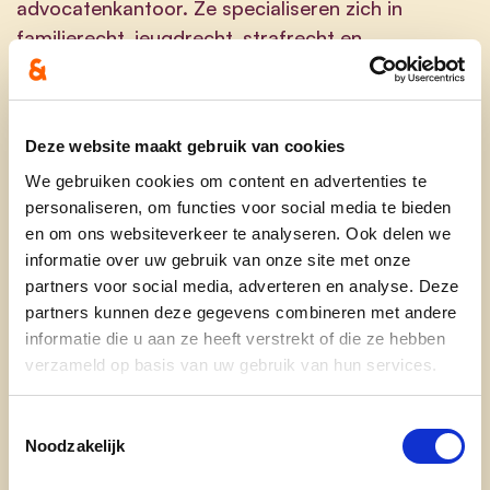
advocatenkantoor. Ze specialiseren zich in
familierecht, jeugdrecht, strafrecht en
verkeersrecht.
Haar passie om mensen bij te staan in moeilijke
situaties en hen een stem te geven, dreef haar
Deze website maakt gebruik van cookies
naar de advocatuur en wat later ook naar de
We gebruiken cookies om content en advertenties te
politiek.
personaliseren, om functies voor social media te bieden
en om ons websiteverkeer te analyseren. Ook delen we
In 2006 zette ze haar eerste stappen in de
informatie over uw gebruik van onze site met onze
politiek en sindsdien is ze schepen.
partners voor social media, adverteren en analyse. Deze
partners kunnen deze gegevens combineren met andere
De voorbije zes jaar was Kelly als schepen
informatie die u aan ze heeft verstrekt of die ze hebben
bevoegd voor onderwijs, kunstonderwijs,
verzameld op basis van uw gebruik van hun services.
kinderopvang, communicatie en
burgerparticipatie, senioren, internationale
Toestemmingsselectie
relaties, dierenwelzijn en bibliotheek.
Noodzakelijk