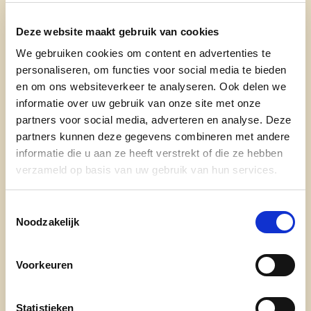
Voortkapel, Heultje, Oevel, de kunstencampus,
rioleringsprojecten in Heultje, vernieuwen van vele
Deze website maakt gebruik van cookies
fietspaden en o.a. de stoepen in Trienenkant,
We gebruiken cookies om content en advertenties te
asfalteringswerken en het verbeteren van de
personaliseren, om functies voor social media te bieden
betonnen rijbanen. Verder waren er ook de
en om ons websiteverkeer te analyseren. Ook delen we
verbouwing van de oude school in Zoerle-Parwijs,
informatie over uw gebruik van onze site met onze
de uitbreiding en vernieuwing van de bib, de
partners voor social media, adverteren en analyse. Deze
cafetaria achter het gemeentehuis en nog enkele
partners kunnen deze gegevens combineren met andere
lopende projecten zoals de schoolomgevingen
informatie die u aan ze heeft verstrekt of die ze hebben
verzameld op basis van uw gebruik van hun services.
van SILA en Zoerle-Parwijs, en de fietspaden
langs Asberg en Guldensporenlaan.
Toestemmingsselectie
Sociaal engagement is Filip niet vreemd. In zijn
Noodzakelijk
jongere jaren was hij groepsleider van Chiro
Oevel, waar hij nog altijd penningmeester is van
Voorkeuren
de vzw, en voorzitter van de Westelse jeugdraad.
De laatste 20 jaar is hij de grote bezieler van de
Statistieken