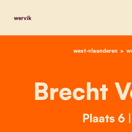
wervik
west-vlaanderen
w
Brecht V
Plaats 6 