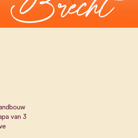
Landbouw
apa van 3
uwe