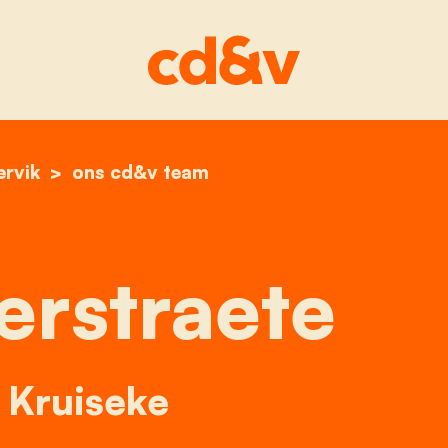
ervik
home
brecht verstraete
ons cd&v team
erstraete
| Kruiseke