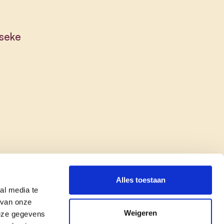
iseke
Alles toestaan
al media te
 van onze
Weigeren
deze gegevens