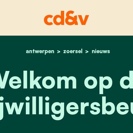
antwerpen
zoersel
home
welkom op de vrijwill
nieuws
elkom op 
ijwilligersbe