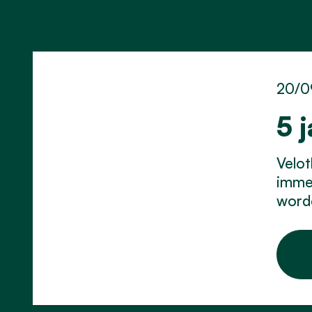
20/0
5 
Velot
immer
word