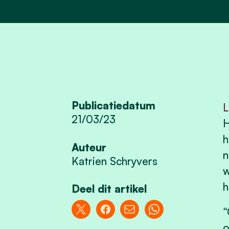
Publicatiedatum
L
21/03/23
H
h
Auteur
n
Katrien Schryvers
w
h
Deel dit artikel
“
o