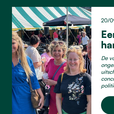
20/0
Ee
ha
De vo
onger
uitsc
concr
polit