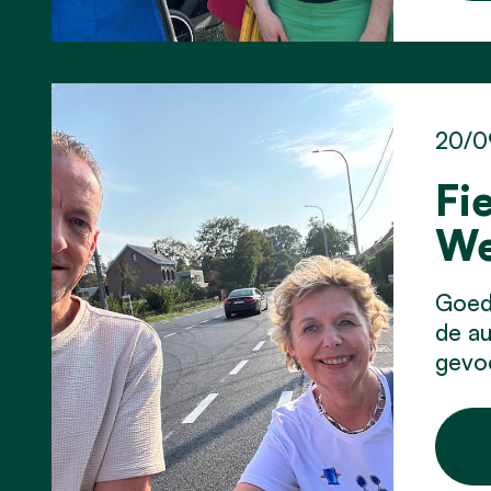
20/0
Fi
We
Goed 
de au
gevoe