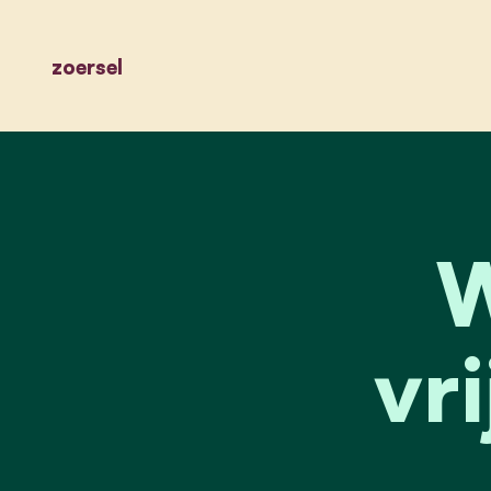
zoersel
W
vr