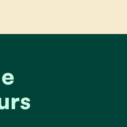
igersbeurs
de
urs