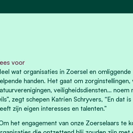
ees voor
eel wat organisaties in Zoersel en omliggende
elpende handen. Het gaat om zorginstellingen, v
atuurverenigingen, veiligheidsdiensten… noem m
ils”, zegt schepen Katrien Schryvers, “En dat i
eeft zijn eigen interesses en talenten.”
Om het engagement van onze Zoerselaars te k
rganisaties die ontzettend blij zouden zijn met