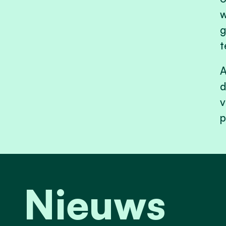
w
g
t
A
d
v
p
Nieuws