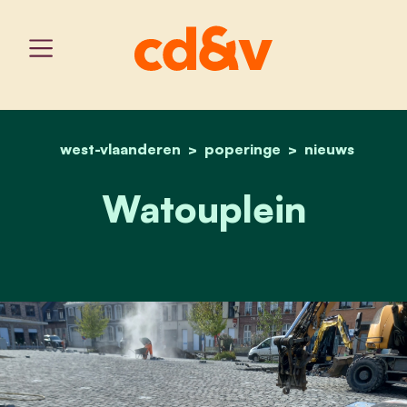
west-vlaanderen
home
poperinge
watouplein
nieuws
Watouplein