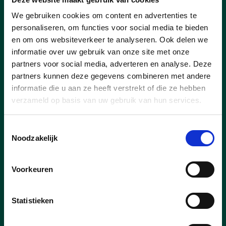
We gebruiken cookies om content en advertenties te
personaliseren, om functies voor social media te bieden
en om ons websiteverkeer te analyseren. Ook delen we
informatie over uw gebruik van onze site met onze
partners voor social media, adverteren en analyse. Deze
partners kunnen deze gegevens combineren met andere
informatie die u aan ze heeft verstrekt of die ze hebben
verzameld op basis van uw gebruik van hun services.
Toestemmingsselectie
17/12/25
Noodzakelijk
Poperinge stelt ambitieus
meerjarenplan voor:
Voorkeuren
investeren in de toekomst,
ondanks financiële
Statistieken
tegenwind