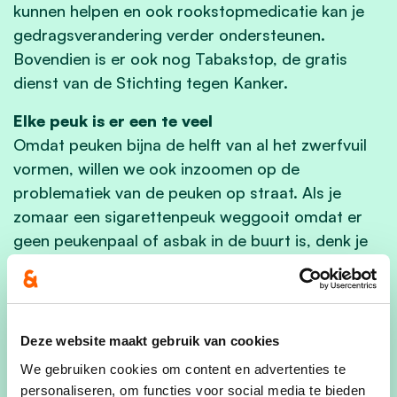
kunnen helpen en ook rookstopmedicatie kan je
gedragsverandering verder ondersteunen.
Bovendien is er ook nog Tabakstop, de gratis
dienst van de Stichting tegen Kanker.
Elke peuk is er een te veel
Omdat peuken bijna de helft van al het zwerfvuil
vormen, willen we ook inzoomen op de
problematiek van de peuken op straat. Als je
zomaar een sigarettenpeuk weggooit omdat er
geen peukenpaal of asbak in de buurt is, denk je
misschien dat het niet echt kwaad kan. Maar
helaas laten de cijfers zien dat van elke 3 peuken
die gerookt worden er wel 2 ergens in onze
omgeving belanden. Gooi dus nooit een peuk op
Deze website maakt gebruik van cookies
straat. Gooi hem in een afvalbak, gebruik een
We gebruiken cookies om content en advertenties te
zakasbakje of beter nog: stop met roken. In de
personaliseren, om functies voor social media te bieden