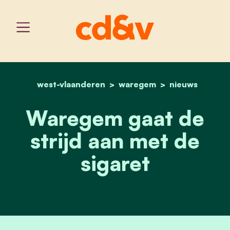
west-vlaanderen
home
waregem
waregem gaat de strijd a
nieuws
Waregem gaat de
strijd aan met de
sigaret