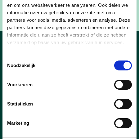
stadswinkel kan je overigens een zakasbak kopen
en om ons websiteverkeer te analyseren. Ook delen we
voor amper 2,5 euro.
informatie over uw gebruik van onze site met onze
partners voor social media, adverteren en analyse. Deze
partners kunnen deze gegevens combineren met andere
informatie die u aan ze heeft verstrekt of die ze hebben
verzameld op basis van uw gebruik van hun services.
Nieuws
Toestemmingsselectie
Noodzakelijk
Voorkeuren
03/03/25
Buren vieren samen met de
Statistieken
feestcheque
De Europese Dag van de Buren – dit jaar
Marketing
op vrijdag 23 mei – brengt opnieuw
duizenden buren samen. Ook in Waregem