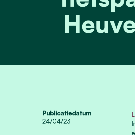
Heuve
Publicatiedatum
L
24/04/23
I
e