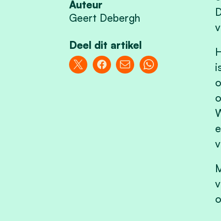
Auteur
D
Geert Debergh
v
Deel dit artikel
H
i
o
o
W
e
v
M
v
o