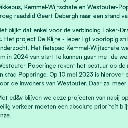
ikkebus, Kemmel-Wijtschate en Westouter-Po
roeg raadslid Geert Debergh naar een stand va
et blijkt dat enkel voor de verbinding Loker-Dr
s. Het project De Klijte - Ieper ligt voorlopig s
nderzocht. Het fietspad Kemmel-Wijtschate 
m in 2024 van start te kunnen gaan met de wer
estouter-Poperinge rekent het bestuur op de
n stad Poperinge. Op 10 mei 2023 is hierover 
oor de inwoners van Westouter. Daar zal meer
et cd&v blijven we deze projecten van nabij opv
eilig verkeer moeten een absolute prioriteit bl
nze.