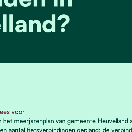
lland?
ees voor
n het meerjarenplan van gemeente Heuvelland s
en aantal fietsverbindingen gepland: de verbind