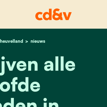
home
heuvelland
waar blijven alle beloofde fietspaden in heuve
nieuws
jven alle
ofde
aden in