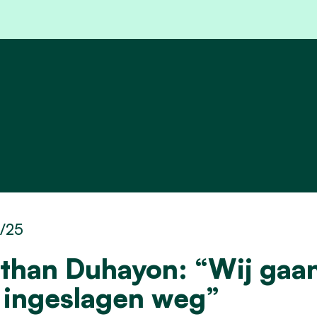
0/25
than Duhayon: “Wij gaan
 ingeslagen weg”