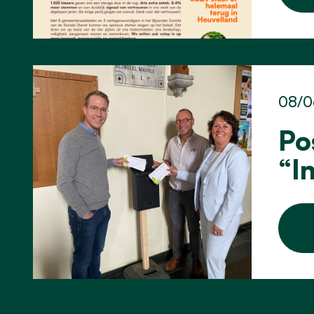
08/0
Po
“I