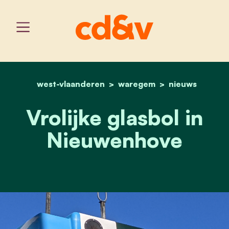
west-vlaanderen
home
waregem
vrolijke glasbol in nieuw
nieuws
Vrolijke glasbol in
Nieuwenhove