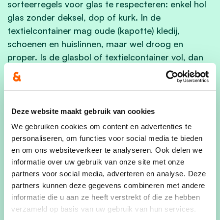
sorteerregels voor glas te respecteren: enkel hol
glas zonder deksel, dop of kurk. In de
textielcontainer mag oude (kapotte) kledij,
schoenen en huislinnen, maar wel droog en
proper. Is de glasbol of textielcontainer vol, dan
neem je je afval weer mee naar huis of rij naar een
andere glasbol of textielcontainer in de buurt.
Laat na je bezoek ook je lege doos of plastiek zak
met deksels niet achter aan de glasbol, die kan je
Deze website maakt gebruik van cookies
thuis sorteren en meegeven met de huis-aan-
We gebruiken cookies om content en advertenties te
huisophaling.
personaliseren, om functies voor social media te bieden
en om ons websiteverkeer te analyseren. Ook delen we
Stad Waregem en Imog doen veel inspanningen
informatie over uw gebruik van onze site met onze
om de stad proper en net te houden. Het
partners voor social media, adverteren en analyse. Deze
netheidsteam van de technische dienst is
partners kunnen deze gegevens combineren met andere
dagelijks onderweg om vuilnisbakken te legen,
informatie die u aan ze heeft verstrekt of die ze hebben
verzameld op basis van uw gebruik van hun services.
zwerfvuil en sluikstort op te ruimen. De stad kan