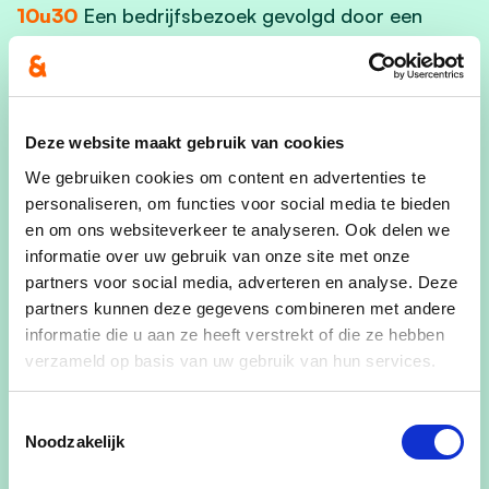
10u30
Een bedrijfsbezoek gevolgd door een
toespraak van Minister Vincent Vanpeteghem.
Daarna kunnen jullie aanschuiven voor een gezellig
Deze website maakt gebruik van cookies
samenzijn en een lekkere BBQ.
We gebruiken cookies om content en advertenties te
personaliseren, om functies voor social media te bieden
en om ons websiteverkeer te analyseren. Ook delen we
informatie over uw gebruik van onze site met onze
Wat kan je verwachten van de BBQ?
partners voor social media, adverteren en analyse. Deze
Een uitgebreid groetenbuffet met pastasalade en
partners kunnen deze gegevens combineren met andere
informatie die u aan ze heeft verstrekt of die ze hebben
sausjes en lekkere witte-pens, barbecue-worst,
verzameld op basis van uw gebruik van hun services.
kippenboutjes en gekruide ribbetjes. Als dessert
komt de ijskar met verschillende smaakjes roomijs
Toestemmingsselectie
en koffie.
Noodzakelijk