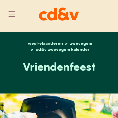
west-vlaanderen
home
vriendenfeest
zwevegem
cd&v zwevegem kalender
Vriendenfeest